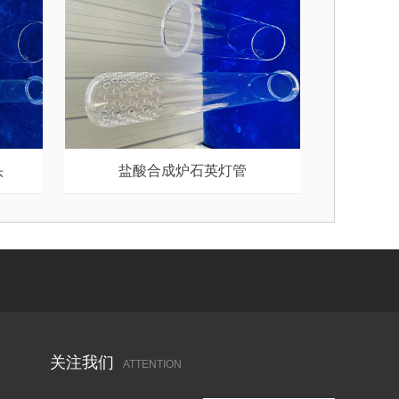
头
盐酸合成炉石英灯管
关注我们
ATTENTION