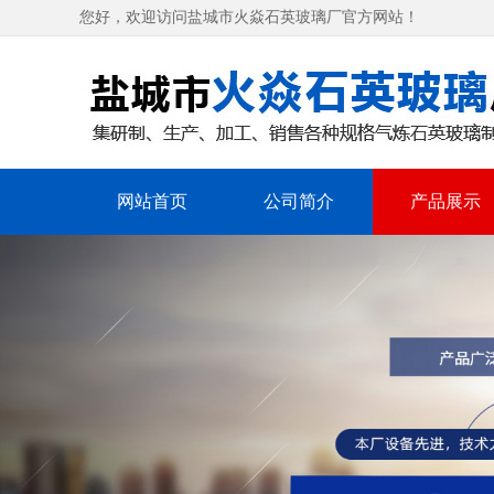
您好，欢迎访问盐城市火焱石英玻璃厂官方网站！
网站首页
公司简介
产品展示