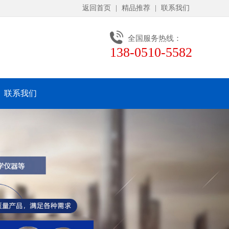
返回首页
|
精品推荐
|
联系我们
全国服务热线：
138-0510-5582
联系我们