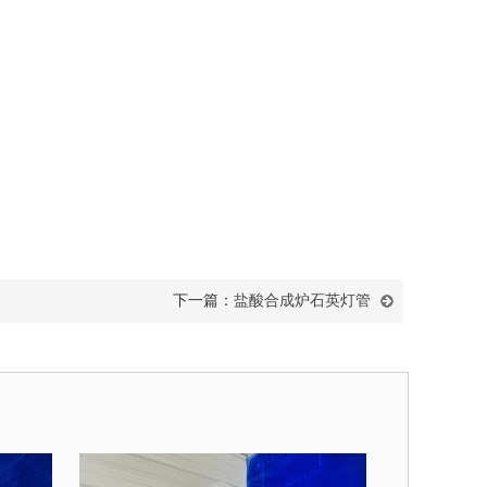
下一篇：
盐酸合成炉石英灯管